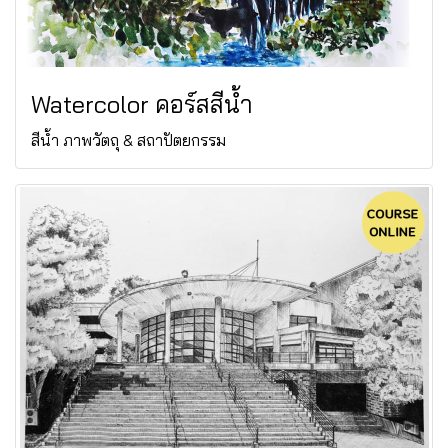
Watercolor คอร์สสีน้ำ
สีน้ำ ภาพวัตถุ & สถาปัตยกรรม