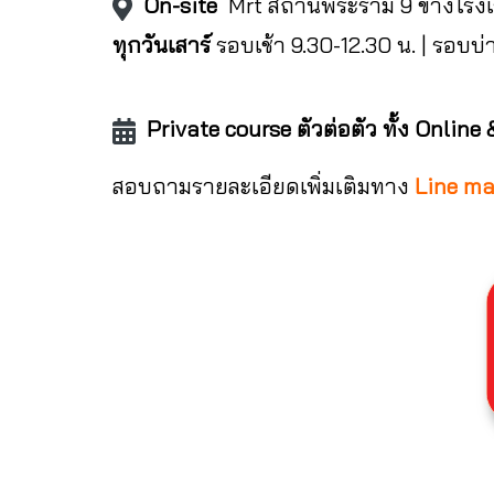
On-site
Mrt สถานีพระราม 9
ข้างโรง
ทุกวันเสาร์
รอบเช้า 9.30-12.30 น. | รอบบ
Private course ตัวต่อตัว ทั้ง Onlin
สอบถามรายละเอียดเพิ่มเติมทาง
Line ma