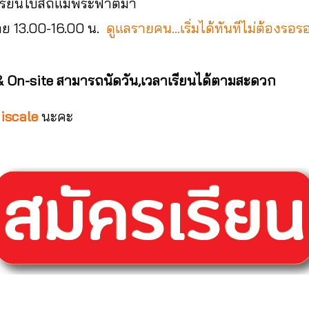
เรียนโบสถ์แม่พระฟาติมา
่าย 13.00-16.00 น.
ดูแลรายคน...เริ่มได้ทันทีไม่ต้องรอร
e & On-site สามารถนัดวัน,เวลาเรียนได้ตามสะดวก
iscale
นะคะ