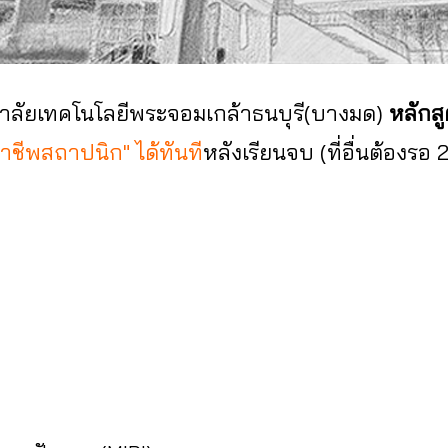
ัยเทคโนโลยีพระจอมเกล้าธนบุรี(บางมด)
หลักส
ชีพสถาปนิก" ได้ทันที
หลังเรียนจบ (ที่อื่นต้องรอ 