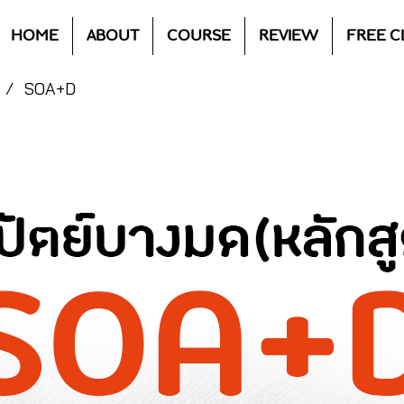
HOME
ABOUT
COURSE
REVIEW
FREE C
SOA+D