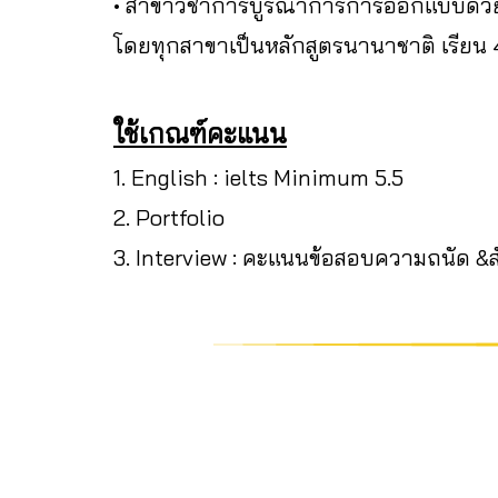
• สาขาวิชาการบูรณาการการออกแบบด้วย
โดยทุกสาขาเป็นหลักสูตรนานาชาติ เรียน 4-
ใช้เกณฑ์คะแนน
1. English : ielts Minimum 5.5
2. Portfolio
3. Interview : คะแนนข้อสอบความถนัด &